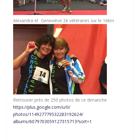
Alexandra et Geneviève 2è vétéranes sur le 16km
Retrouver près de 250 photos de ce dimanche
https://plus.google.com/u/0/
photos/114927779532283192624/
albums/6079703059127315713?
sort=1