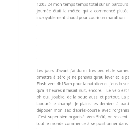
12:03:24 mon temps temps total sur un parcours vél
journée était la météo qui a commencé plutôt à
incroyablement chaud pour courir un marathon.
.
.
.
.
.
.
.
Les jours d’avant j’ai dormi très peu et, le samed
omettre à zéro je ne pensais qu’au lever et le p
Flash vers 4h15am pour la natation et j’eus la surp
qu’à 4 heures il faisait nuit, encore. Le vélo es
oh oui, j’oublie, de la boue aussi et partout. La
labouré le champ! Je plains les derniers à part
déposer mon sac d’après-course avec l’organisate
C’est super bien organisé. Vers 5h30, on ressen
tout le monde commence à se positionner dans le