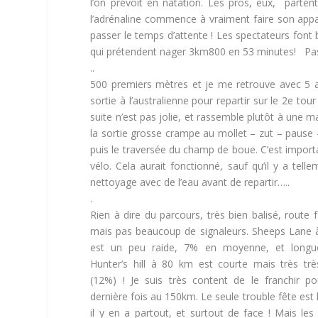
l’on prévoit en natation. Les pros, eux, part
l’adrénaline commence à vraiment faire son appa
passer le temps d’attente ! Les spectateurs font 
qui prétendent nager 3km800 en 53 minutes! Pas so
..
500 premiers mètres et je me retrouve avec 5 au
sortie à l’australienne pour repartir sur le 2e to
suite n’est pas jolie, et rassemble plutôt à une m
la sortie grosse crampe au mollet – zut – pause – 
puis le traversée du champ de boue. C’est import
vélo. Cela aurait fonctionné, sauf qu’il y a tel
nettoyage avec de l’eau avant de repartir…..
.
Rien à dire du parcours, très bien balisé, route 
mais pas beaucoup de signaleurs. Sheeps Lane
est un peu raide, 7% en moyenne, et longu
Hunter’s hill à 80 km est courte mais très trè
(12%) ! Je suis très content de le franchir p
dernière fois au 150km. Le seule trouble fête est 
il y en a partout, et surtout de face ! Mais les