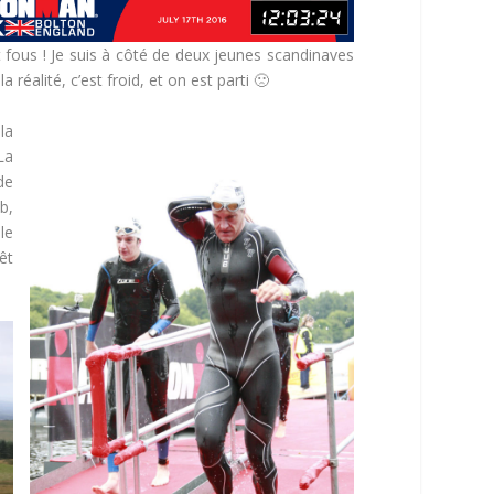
t fous ! Je suis à côté de deux jeunes scandinaves
alité, c’est froid, et on est parti 🙁
la
La
de
b,
le
êt