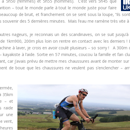
ent à 5h50 (femmes) et 5h55 (hommes). C’est vers 5h45 que
rition – tout le monde parle à tout le monde juste pour faire
beaucoup de bruit, et franchement on se sent sous la loupe, “ils son
uvenir des 5 dernières minutes. Mais l’eau me ramène très vite à la ré
tres nageurs, je reconnais un des scandinaves, on se suit jusqu’à 
ur de 1km900, 200m plus loin on rentre en contact avec les derniers ! 
achine à laver, je crois en avoir coulé plusieurs – so sorry ! A 300m 
kayakiste à l’aide. Sortie en 57 minutes, coucou la famille et fan clu
ant, car j’avais prévu de mettre mes chaussures avant de monter sur 
lement de boue que les chaussures ne veulent pas s’enclencher – arr
fermée,
 à 35km
e – et
s raide
our une
le vent,
 heures