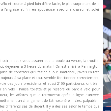
o et course à pied loin d’être facile, le plus surprenant de la
 l’anglaise et fini en apothéose avec une chaleur et soleil
i soir je peux vous assurer que la boule au ventre, la trouille-
etit déjeuner à 3 heure du matin ! On est arrivé à Pennington
rise de constater qu’il fait déjà jour. Inattendu, j’avais en tète
t toujours à sa place et tout semble fonctionner correctement,
 pluie des jours précédents et aussi 2100 participants ont bien
ir en vélo ! Pause toilette et je ressors du parc à vélo pour
ur, les affaires que je retrouverai après la ligne d’arrivée.
t nettement un changement de l’atmosphère – c’est palpable –
s différents sas de départ. Il y a des sas selon le temps que