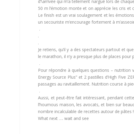
d’\arrivée qui m’a tellement nargué lors de chaqu
50 m l’émotion monte et on apprécie les cris et o
Le finish est un vrai soulagement et les émotions
un secouriste m’encourage fortement à m’asseoir.
.
.
.
Je retiens, qu’il y a des spectateurs partout et 
le marathon, il n’y a presque plus de places pour
.
Pour répondre à quelques questions – nutrition v
Energy Source Plus” et 2 pastilles d’High Five Z
passages au ravitaillement. Nutrition course à pi
.
Aussi, et peut-être fait intéressant, pendant ce
l’houmous maison, les avocats, et bien sur beauc
nombre incalculable de recettes autour de pâtes !!!
What next …. wait and see