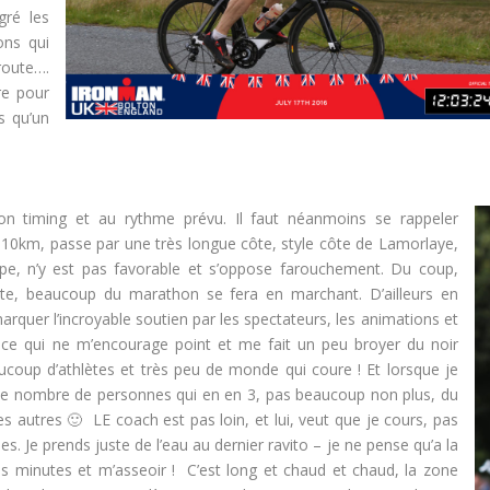
gré les
ons qui
oute….
re pour
us qu’un
on timing et au rythme prévu. Il faut néanmoins se rappeler
 au 10km, passe par une très longue côte, style côte de Lamorlaye,
mpe, n’y est pas favorable et s’oppose farouchement. Du coup,
ôte, beaucoup du marathon se fera en marchant. D’ailleurs en
arquer l’incroyable soutien par les spectateurs, les animations et
rt ce qui ne m’encourage point et me fait un peu broyer du noir
coup d’athlètes et très peu de monde qui coure ! Et lorsque je
le nombre de personnes qui en en 3, pas beaucoup non plus, du
es autres 🙂 LE coach est pas loin, et lui, veut que je cours, pas
es. Je prends juste de l’eau au dernier ravito – je ne pense qu’a la
 minutes et m’asseoir ! C’est long et chaud et chaud, la zone