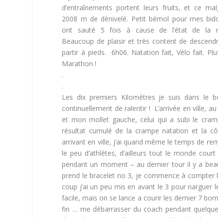
d’entraînements portent leurs fruits, et ce mal
2008 m de dénivelé. Petit bémol pour mes bid
ont sauté 5 fois à cause de l’état de la r
Beaucoup de plaisir et très content de descend
partir à pieds. 6h06. Natation fait, Vélo fait. Pl
Marathon !
.
.
Les dix premiers Kilométres je suis dans le b
continuellement de ralentir ! L’arrivée en ville,
et mon mollet gauche, celui qui a subi le cra
résultat cumulé de la crampe natation et la c
arrivant en ville, j’ai quand même le temps de rem
le peu d’athlètes, d’ailleurs tout le monde cou
pendant un moment – au dernier tour il y a beau
prend le bracelet no 3, je commence à compter 
coup j’ai un peu mis en avant le 3 pour narguer l
facile, mais on se lance a courir les dernier 7 born
fin … me débarrasser du coach pendant quelques