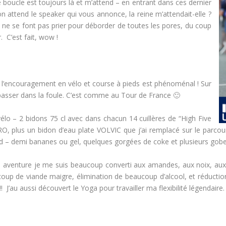
e boucle est toujours là et m’attend – en entrant dans ces dernier
n attend le speaker qui vous annonce, la reine m’attendait-elle ?
 ne se font pas prier pour déborder de toutes les pores, du coup
 C’est fait, wow !
que l’encouragement en vélo et course à pieds est phénoménal ! Sur
 passer dans la foule. C’est comme au Tour de France 🙂
élo – 2 bidons 75 cl avec dans chacun 14 cuillères de “High Five
ERO, plus un bidon d’eau plate VOLVIC que j’ai remplacé sur le parco
ed – demi bananes ou gel, quelques gorgées de coke et plusieurs gobel
tte aventure je me suis beaucoup converti aux amandes, aux noix, aux 
oup de viande maigre, élimination de beaucoup d’alcool, et réductio
 J’au aussi découvert le Yoga pour travailler ma flexibilité légendaire.