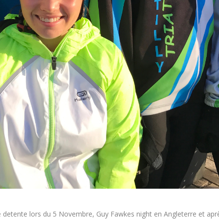
te detente lors du 5 Novembre, Guy Fawkes night en Angleterre et ap