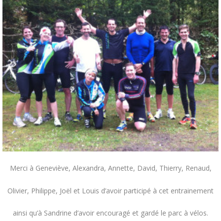
Merci à Geneviève, Alexandra, Annette, David, Thierry, Renaud,
Olivier, Philippe, Joël et Louis d’avoir participé à cet entrainement
ainsi qu’à Sandrine d’avoir encouragé et gardé le parc à vélos.