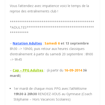
Vous l’attendiez avec impatience voici le temps de la
reprise des entraînements club !
*********************************************
*ADULTES************************************
**********
–
Natation Adultes
:
Samedi 6
et 13 septembre
8h30 –> 10h00, puis retour aux heures classiques
d’entraînement à partir du samedi 20 septembre : 8h00
–> 9h45
–
Cap –
PPG Adultes
: (à partir du
16-09-2014
3è
mardi
)
1
er
mardi de chaque mois PPG avec l’athlétisme
19h30 à 20h30
RENDEZ-VOUS au Gymnase (Coach
Stéphanie – Hors Vacances Scolaires)