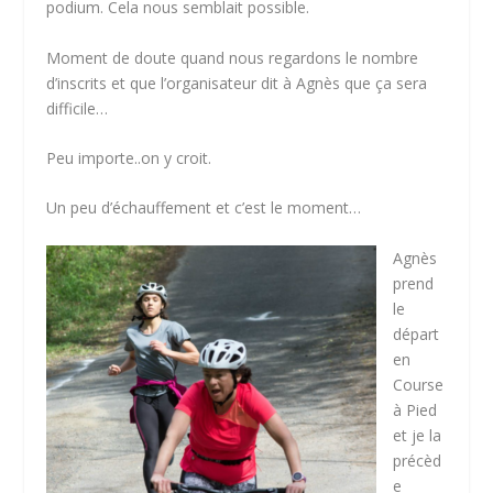
podium. Cela nous semblait possible.
Moment de doute quand nous regardons le nombre
d’inscrits et que l’organisateur dit à Agnès que ça sera
difficile…
Peu importe..on y croit.
Un peu d’échauffement et c’est le moment…
Agnès
prend
le
départ
en
Course
à Pied
et je la
précèd
e