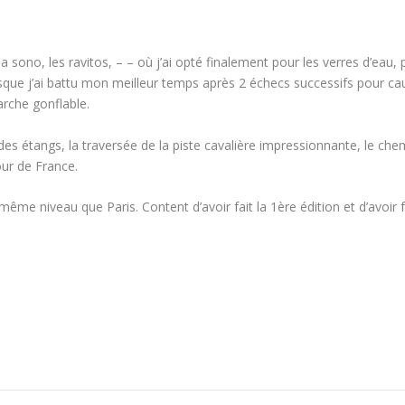
a sono, les ravitos, – – où j’ai opté finalement pour les verres d’eau, 
isque j’ai battu mon meilleur temps après 2 échecs successifs pour ca
arche gonflable.
des étangs, la traversée de la piste cavalière impressionnante, le chem
ur de France.
ême niveau que Paris. Content d’avoir fait la 1ère édition et d’avoir f