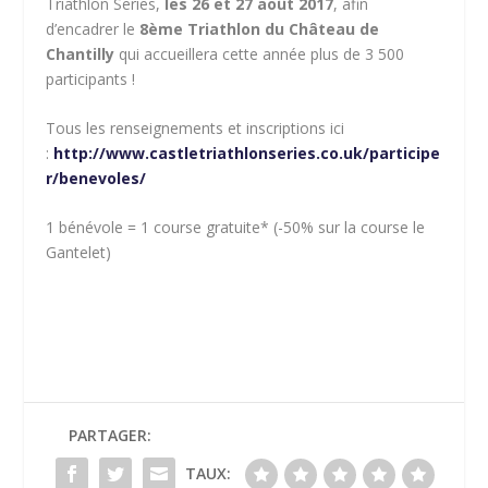
Triathlon Series,
les 26 et 27 août 2017
, afin
d’encadrer le
8
ème
Triathlon du Château de
Chantilly
qui accueillera cette année plus de 3 500
participants !
Tous les renseignements et inscriptions ici
:
http://www.castletriathlonseries.co.uk/participe
r/benevoles/
1 bénévole = 1 course gratuite* (-50% sur la course le
Gantelet)
PARTAGER:
TAUX: