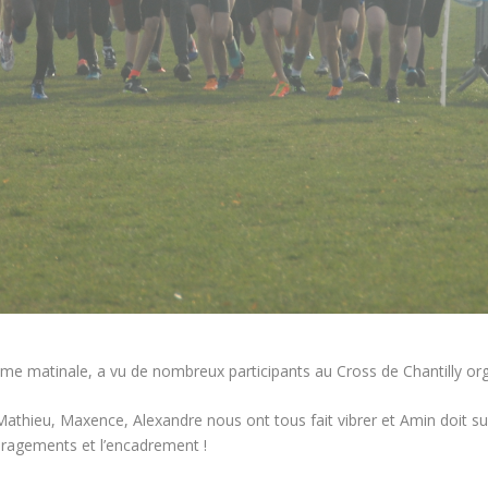
 matinale, a vu de nombreux participants au Cross de Chantilly orga
 Mathieu, Maxence, Alexandre nous ont tous fait vibrer et Amin doit 
uragements et l’encadrement !