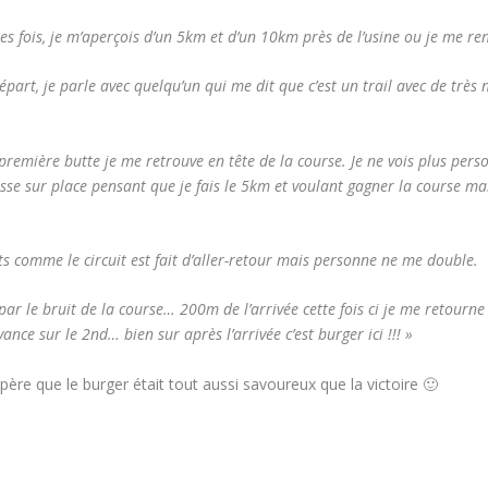
fois, je m’aperçois d’un 5km et d’un 10km près de l’usine ou je me re
départ, je parle avec quelqu’un qui me dit que c’est un trail avec de trè
emière butte je me retrouve en tête de la course. Je ne vois plus pers
e sur place pensant que je fais le 5km et voulant gagner la course mais 
s comme le circuit est fait d’aller-retour mais personne ne me double.
r le bruit de la course… 200m de l’arrivée cette fois ci je me retourne 
ance sur le 2
nd
… bien sur après l’arrivée c’est burger ici !!! »
père que le burger était tout aussi savoureux que la victoire 🙂