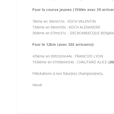
Pour la course jeunes (1500m avec 39 arriva
7ième en :06mn15s : KOCH VALENTIN
15ième en 06mn50s : KOCH ALEXANDRE
30ième en 07mn31s : DECROMBECQUE BENJA
Pour le 12km (avec 303 arrivants):
47ième en 00h52mn44s : FRANCOIS LYON
193ième en 01h06mn54s : CHAUTARD ALICE (
26
Félicitations à nos futur(e)s champion(ne)s,
Hervé