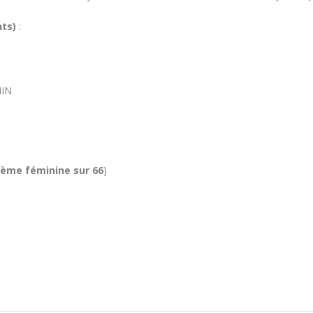
nts)
:
MIN
ième féminine sur 66
)