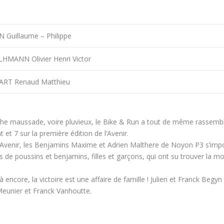
 Guillaume – Philippe
MANN Olivier Henri Victor
RT Renaud Matthieu
e maussade, voire pluvieux, le Bike & Run a tout de même rassembl
nt et 7 sur la première édition de l’Avenir.
 Avenir, les Benjamins Maxime et Adrien Malthere de Noyon P3 s’impo
s de poussins et benjamins, filles et garçons, qui ont su trouver la m
 là encore, la victoire est une affaire de famille ! Julien et Franck Be
Meunier et Franck Vanhoutte.