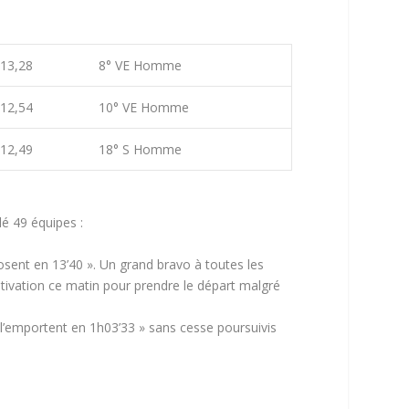
13,28
8° VE Homme
12,54
10° VE Homme
12,49
18° S Homme
é 49 équipes :
sent en 13’40 ». Un grand bravo à toutes les
otivation ce matin pour prendre le départ malgré
gyn l’emportent en 1h03’33 » sans cesse poursuivis