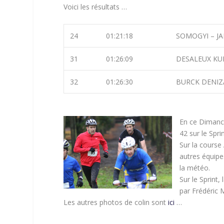
Voici les résultats …
24
01:21:18
SOMOGYI – JAN
31
01:26:09
DESALEUX KULH
32
01:26:30
BURCK DENIZA
En ce Dimanch
42 sur le Spri
Sur la course
autres équipe
la météo.
Sur le Sprint,
par Frédéric 
Les autres photos de colin sont
ici
…