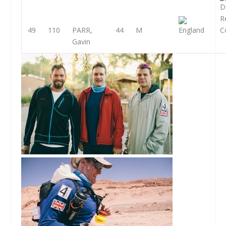
49
110
PARR,
44
M
Gavin