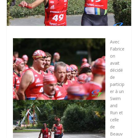
Avec
Fabrice
on
avait
décidé
de
particip
er à un
Swim
and
Run et
celle
de
Beauv